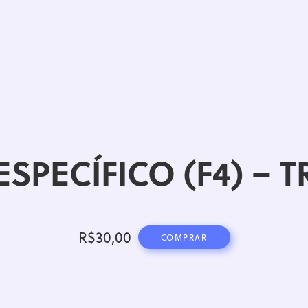
ESPECÍFICO (F4) – 
R$
30,00
COMPRAR