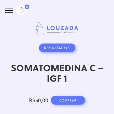
0
RESULTADOS
SOMATOMEDINA C –
IGF 1
R$
50,00
COMPRAR